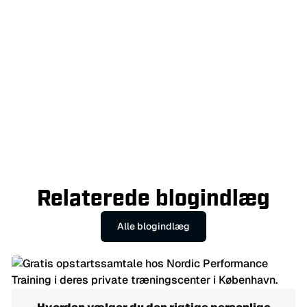
konsistensen og opnå reelle resultater.
Læs mere om Kasper
Alt blogindhold bliver gennemgået af autoriserede
fysioterapeuter hos Nordic Performance Training for at sikre
nøjagtighed, relevans og sikkerhed, før det bliver offentliggjort.
Spørgsmål?
Kontakt os her.
Relaterede blogindlæg
Alle blogindlæg