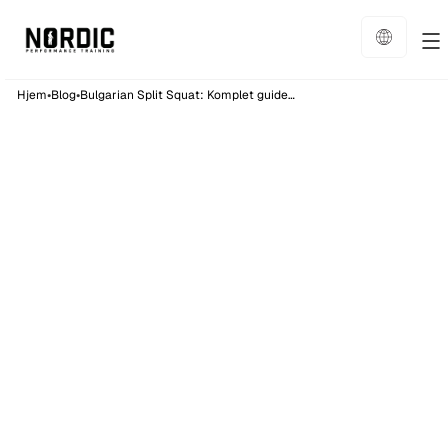
•
•
Hjem
Blog
Bulgarian Split Squat: Komplet guide til teknik
Træning
13
min læsning