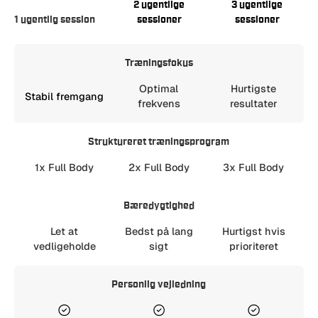
2 ugentlige
3 ugentlige
1 ugentlig session
sessioner
sessioner
Træningsfokus
Optimal
Hurtigste
Stabil fremgang
frekvens
resultater
Struktureret træningsprogram
1x Full Body
2x Full Body
3x Full Body
Bæredygtighed
Let at
Bedst på lang
Hurtigst hvis
vedligeholde
sigt
prioriteret
Personlig vejledning