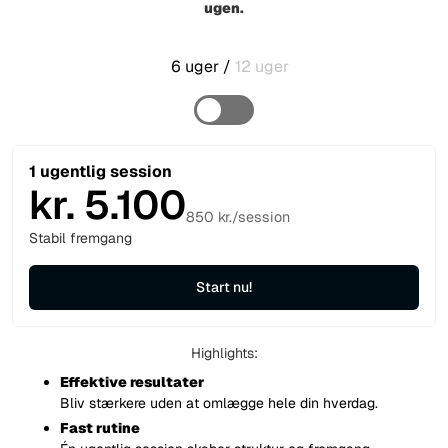
ugen.
6 uger
/
12 uger
1 ugentlig session
kr. 5.100
850 kr./session
Stabil fremgang
Start nu!
Highlights:
Effektive resultater
Bliv stærkere uden at omlægge hele din hverdag.
Fast rutine