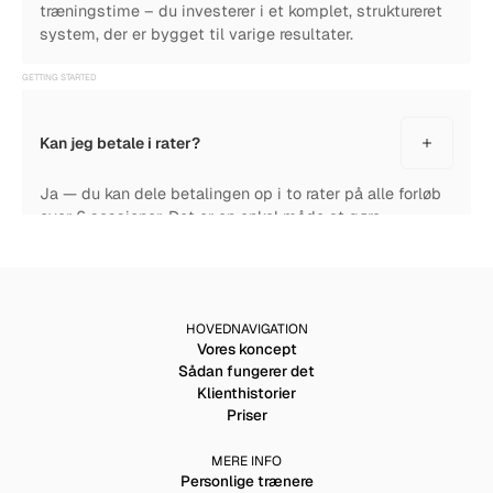
træningstime – du investerer i et komplet, struktureret
system, der er bygget til varige resultater.
GETTING STARTED
Kan jeg betale i rater?
Ja — du kan dele betalingen op i to rater på alle forløb
over 6 sessioner. Det er en enkel måde at gøre
investeringen mere overskuelig, samtidig med at du
forpligter dig til reel fremgang.
GETTING STARTED
HOVEDNAVIGATION
Vores koncept
Sådan fungerer det
Hvad koster personlig træning i København?
Klienthistorier
Priser
Personlig træning i København koster typisk 600–1.500
kr. pr. session. Hos Nordic Performance Training ligger
MERE INFO
vores forløb mellem 600–1.000 kr. pr. session,
Personlige trænere
afhængigt af træningshyppighed og forløbets længde.