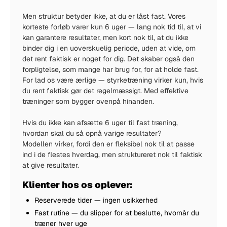
Men struktur betyder ikke, at du er låst fast. Vores
korteste forløb varer kun 6 uger — lang nok tid til, at vi
kan garantere resultater, men kort nok til, at du ikke
binder dig i en uoverskuelig periode, uden at vide, om
det rent faktisk er noget for dig. Det skaber også den
forpligtelse, som mange har brug for, for at holde fast.
For lad os være ærlige — styrketræning virker kun, hvis
du rent faktisk gør det regelmæssigt. Med effektive
træninger som bygger ovenpå hinanden.
Hvis du ikke kan afsætte 6 uger til fast træning,
hvordan skal du så opnå varige resultater?
Modellen virker, fordi den er fleksibel nok til at passe
ind i de flestes hverdag, men struktureret nok til faktisk
at give resultater.
Klienter hos os oplever:
Reserverede tider — ingen usikkerhed
Fast rutine — du slipper for at beslutte, hvornår du
træner hver uge