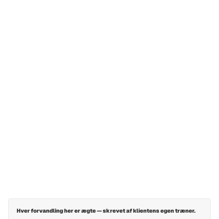
Klienthistorier
6
min læsning
Udgivet:
01/11/2025
Rose, 35: Opnåede 91%
fremmøde med 2
træninger om ugen
Rose var aktiv, men ikke konsekvent med styrketræning.
Med 2x full-body om ugen og faste træningstider
opnåede hun 91% fremmøde og skabte varige vaner.
Skrevet af Lucas Iversen — Personlig træner og fysioterapeut
Hver forvandling her er ægte — skrevet af klientens egen træner.