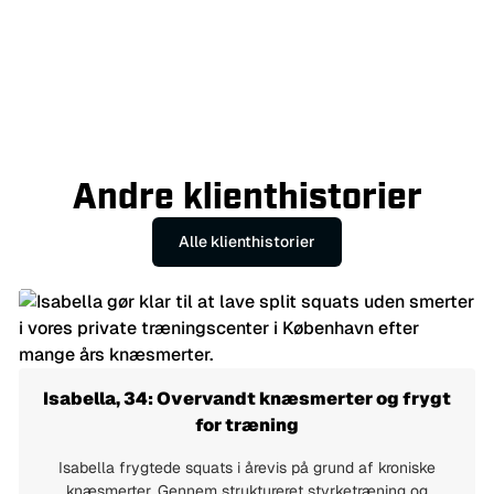
Du kan finde deres fulde Google-anmeldelser på vores
Google
Virksomhedsprofil
.
Har du spørgsmål?
Kontakt os via vores
kontaktformular
.
Andre klienthistorier
Alle klienthistorier
Isabella, 34: Overvandt knæsmerter og frygt
for træning
Isabella frygtede squats i årevis på grund af kroniske
knæsmerter. Gennem struktureret styrketræning og