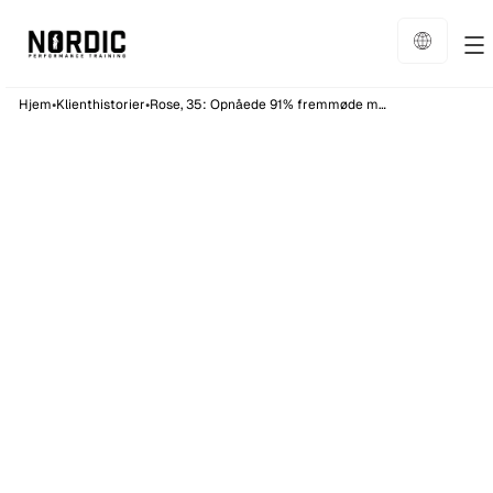
•
•
Hjem
Klienthistorier
Rose, 35: Opnåede 91% fremmøde med 2 træninger om ugen