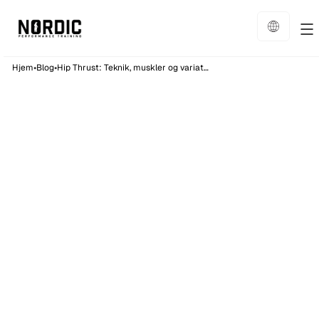
•
•
Hjem
Blog
Hip Thrust: Teknik, muskler og variationer
Træning
13
min læsning