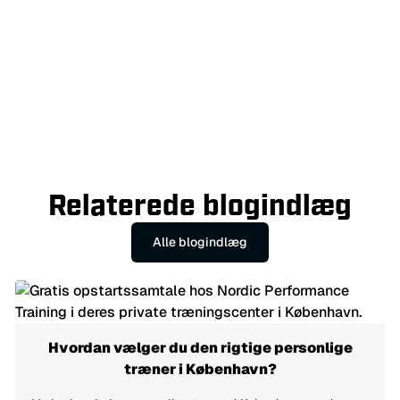
Alt blogindhold bliver gennemgået af autoriserede
fysioterapeuter hos Nordic Performance Training for at sikre
nøjagtighed, relevans og sikkerhed, før det bliver offentliggjort.
Spørgsmål?
Kontakt os her.
Relaterede blogindlæg
Alle blogindlæg
Hvordan vælger du den rigtige personlige
træner i København?