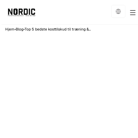
•
•
Hjem
Blog
Top 5 bedste kosttilskud til træning & helbred
Kost
7
min læsning